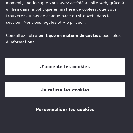
moment, une fois que vous avez accédé au site web, grâce à
anticiper, réagir et
un lien dans la politique en matière de cookies, que vous
trouverez au bas de chaque page du site web, dans la
résister
section "Mentions légales et vie privée".
Consultez notre
politique en matière de cookies
pour plus
Directions juridiques : participez
d'informations."
à ce webcast pour maîtriser les
enjeux juridiques en matière de
J'accepte les cookies
cybersécurité.
Je refuse les cookies
Thèmes associés
Juridique
Personnaliser les cookies