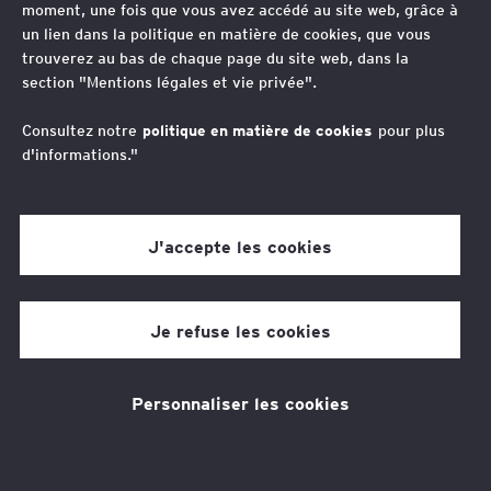
moment, une fois que vous avez accédé au site web, grâce à
les nouvelles mesures
un lien dans la politique en matière de cookies, que vous
trouverez au bas de chaque page du site web, dans la
de la loi industrie verte
section "Mentions légales et vie privée".
Consultez notre
politique en matière de cookies
pour plus
d'informations."
J'accepte les cookies
EY société d'Avocats
Je refuse les cookies
2 min de temps de lecture
26 oct. 2023
Personnaliser les cookies
Thèmes associés
Juridique