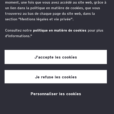
moment, une fois que vous avez accédé au site web, grâce à
illégal de la profession
un lien dans la politique en matière de cookies, que vous
trouverez au bas de chaque page du site web, dans la
d’avocat
section "Mentions légales et vie privée".
Consultez notre
politique en matière de cookies
pour plus
d'informations."
J'accepte les cookies
Hélène Miller
7 min de temps de lecture
Je refuse les cookies
04 juin 2026
Personnaliser les cookies
Thèmes associés
Juridique