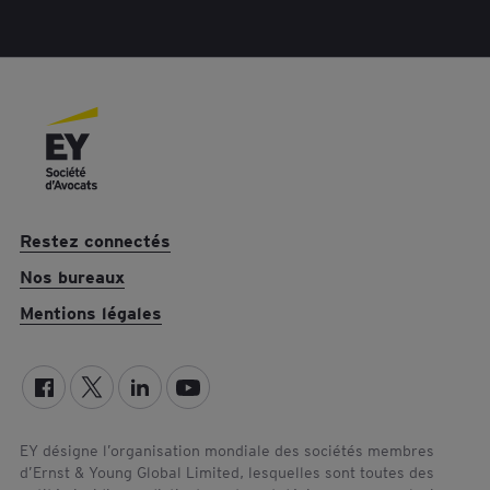
b
t
e
o
e
d
o
r
I
k
n
Restez connectés
Nos bureaux
Mentions légales
EY désigne l’organisation mondiale des sociétés membres
d’Ernst & Young Global Limited, lesquelles sont toutes des