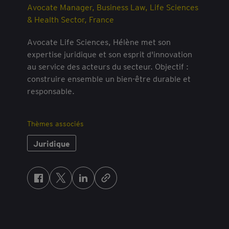
Avocate Manager, Business Law, Life Sciences
& Health Sector, France
Avocate Life Sciences, Hélène met son
expertise juridique et son esprit d'innovation
au service des acteurs du secteur. Objectif :
construire ensemble un bien-être durable et
responsable.
Thèmes associés
Juridique
F
T
L
a
w
i
c
i
n
e
t
k