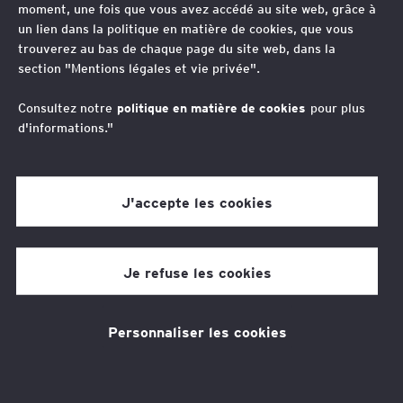
moment, une fois que vous avez accédé au site web, grâce à
un lien dans la politique en matière de cookies, que vous
Gwenaëlle Bernier
trouverez au bas de chaque page du site web, dans la
Avocat Associée, Tax Technology & Transformation
section "Mentions légales et vie privée".
Leader, Western Europe Maghreb
Consultez notre
politique en matière de cookies
pour plus
L'accompagnement d'EY
d'informations."
Société d'Avocats
J'accepte les cookies
​Depuis le 1er janvier 2018, toutes les
entreprises qui utilisent un logiciel ou un
Je refuse les cookies
système de caisse pour enregistrer les
règlements reçus de leurs clients particuliers
Personnaliser les cookies
doivent être en capacité de présenter aux
services vérificateurs soit un certificat délivré