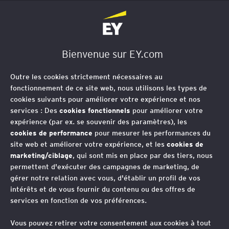
EY Société d'Avocats
Bienvenue sur EY.com
Certification des
Outre les cookies strictement nécessaires au
logiciels de caisse
fonctionnement de ce site web, nous utilisons les types de
cookies suivants pour améliorer votre expérience et nos
services : Des
cookies fonctionnels
pour améliorer votre
expérience (par ex. se souvenir des paramètres), les
Depuis le 1er janvier 2018, toutes les
cookies de performance
pour mesurer les performances du
site web et améliorer votre expérience, et les
cookies de
entreprises qui utilisent un logiciel ou
marketing/ciblage
, qui sont mis en place par des tiers, nous
un système de caisse pour enregistrer
permettent d'exécuter des campagnes de marketing, de
gérer notre relation avec vous, d'établir un profil de vos
les règlements reçus de leurs clients
intérêts et de vous fournir du contenu ou des offres de
services en fonction de vos préférences.
Vos contacts
Vous pouvez retirer votre consentement aux cookies à tout