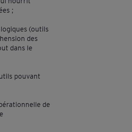
ui nourrit
ées ;
logiques (outils
éhension des
ut dans le
utils pouvant
pérationnelle de
le