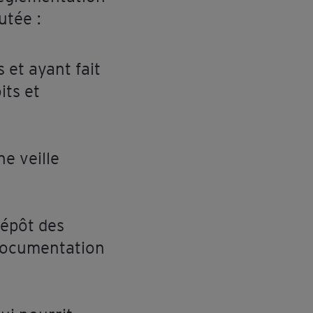
utée :
et ayant fait
its et
e veille
dépôt des
 documentation