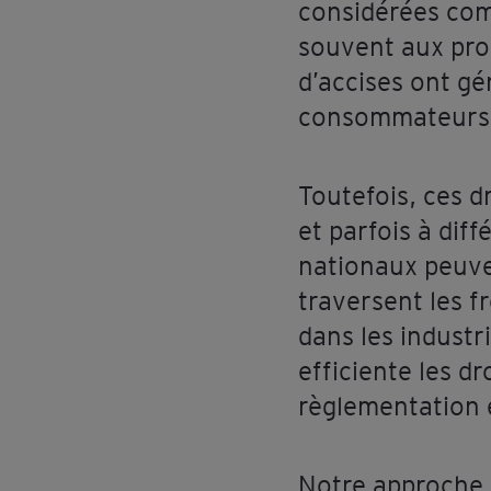
considérées comm
souvent aux produ
d’accises ont gé
consommateurs de
Toutefois, ces dr
et parfois à diff
nationaux peuve
traversent les f
dans les industr
efficiente les dr
règlementation 
Notre approche 