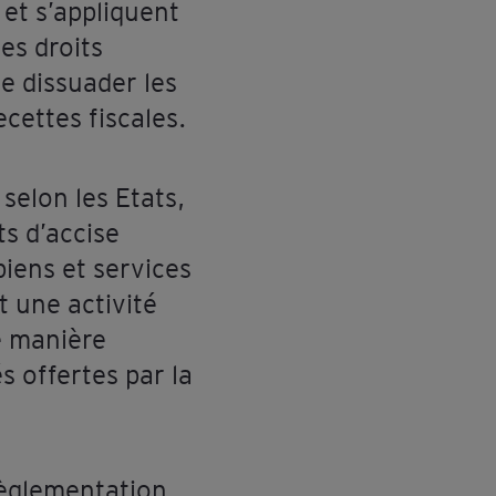
 et s’appliquent
Les droits
e dissuader les
cettes fiscales.
 selon les Etats,
ts d’accise
iens et services
t une activité
de manière
és offertes par la
règlementation