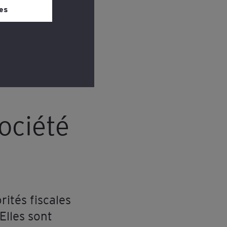
 bas de chaque
es
ociété
rités fiscales
Elles sont