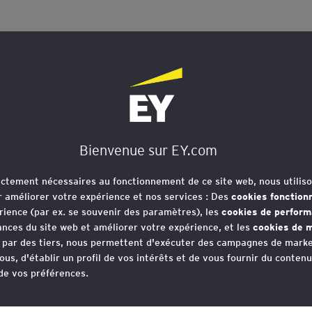
Contentieux fiscal
Commerce international
Bienvenue sur EY.com
rictement nécessaires au fonctionnement de ce site web, nous utiliso
r améliorer votre expérience et nos services : Des
cookies fonction
rience (par ex. se souvenir des paramètres), les
cookies de perfor
nces du site web et améliorer votre expérience, et les
cookies de m
e par des tiers, nous permettent d'exécuter des campagnes de marke
ous, d'établir un profil de vos intérêts et de vous fournir du conten
 de vos préférences.
votre consentement aux cookies à tout moment, une fois que vous 