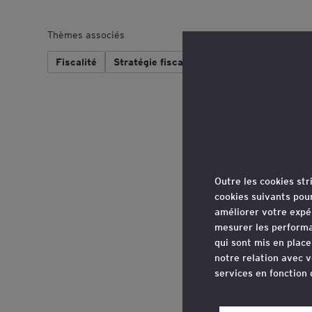
Thèmes associés
Fiscalité
Stratégie fiscale
Conformité fiscale
Outre les cookies st
cookies suivants pou
améliorer votre expé
mesurer les performa
qui sont mis en plac
notre relation avec v
services en fonction
Vous pouvez retirer 