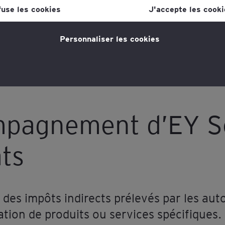
lien dans la politique en matière de cookies, que vous trouverez au
fuse les cookies
J'accepte les cooki
s la section "Mentions légales et vie privée".
Personnaliser les cookies
tique en matière de cookies
pour plus d'informations."
mpagnement d’EY S
ts
 des impôts indirects prélevés par les auto
ion de produits ou services spécifiques. 