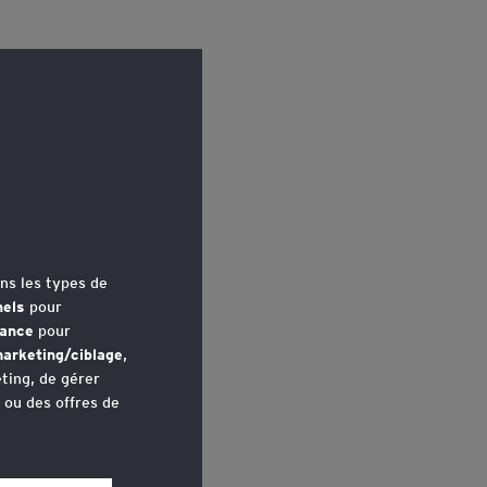
ns les types de
nels
pour
mance
pour
arketing/ciblage
,
ting, de gérer
u ou des offres de
avez accédé au