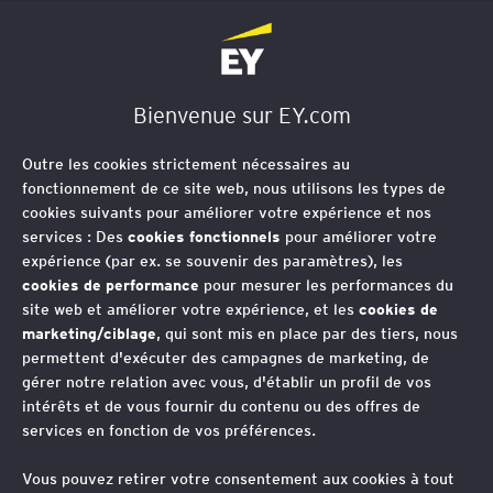
EY Société d'Avocats
Bienvenue sur EY.com
Technologies et données
Outre les cookies strictement nécessaires au
fiscales
fonctionnement de ce site web, nous utilisons les types de
cookies suivants pour améliorer votre expérience et nos
services : Des
cookies fonctionnels
pour améliorer votre
expérience (par ex. se souvenir des paramètres), les
Les nouvelles technologies
cookies de performance
pour mesurer les performances du
site web et améliorer votre expérience, et les
cookies de
redessinent le fonctionnement de la
marketing/ciblage
, qui sont mis en place par des tiers, nous
fonction fiscale à l’ère digitale et lui
permettent d'exécuter des campagnes de marketing, de
gérer notre relation avec vous, d'établir un profil de vos
permettent de répondre aux défis
intérêts et de vous fournir du contenu ou des offres de
posés par l’économie numérique à
services en fonction de vos préférences.
l’échelle internationale. La gestion du
Vous pouvez retirer votre consentement aux cookies à tout
« Big Data » fiscal améliore la