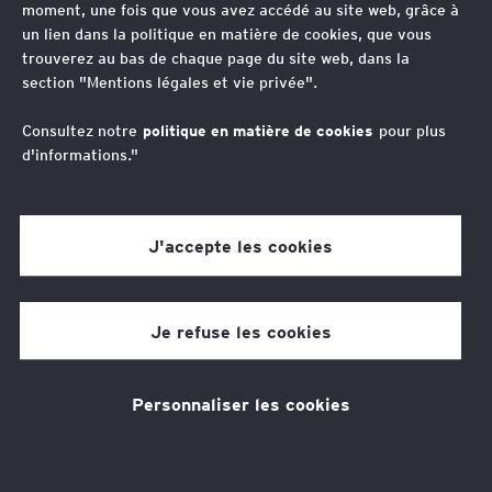
moment, une fois que vous avez accédé au site web, grâce à
conformité et apporte un éclairage
un lien dans la politique en matière de cookies, que vous
supplémentaire pour vous aider dans
trouverez au bas de chaque page du site web, dans la
section "Mentions légales et vie privée".
la prise de décisions stratégiques
pour votre entreprise.
Consultez notre
politique en matière de cookies
pour plus
d'informations."
Thèmes associés
J'accepte les cookies
Fiscalité
L’équipe
Je refuse les cookies
Gwenaëlle Bernier
Avocat Associée, Tax Technology & Transformation
Personnaliser les cookies
Leader, Western Europe Maghreb
Brigitte Auberton
Avocat Associée, Tax Technology &