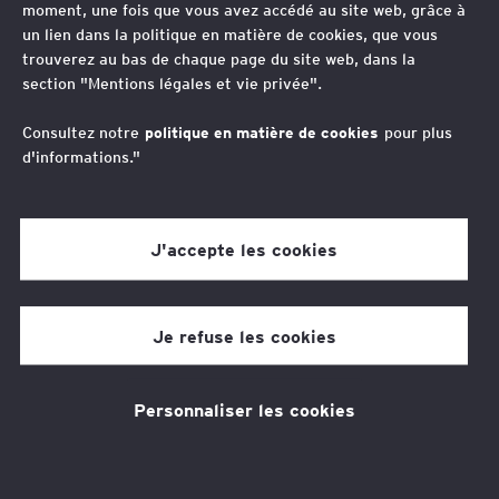
moment, une fois que vous avez accédé au site web, grâce à
“
un lien dans la politique en matière de cookies, que vous
Impliqué au quotidien dans
trouverez au bas de chaque page du site web, dans la
section "Mentions légales et vie privée".
l’accompagnement et la transformation
des stratégies RH. L’enjeu incontournable
Consultez notre
politique en matière de cookies
pour plus
d'informations."
pour le développement international c’est
le capital humain!
J'accepte les cookies
Antoine Vigneras
Je refuse les cookies
Associé, Directeur EY Société d’Avocats Nord de France,
France
Un optimisme quotidien pour accompagner les clients –
Personnaliser les cookies
des multinationales aux ETI – sur tous leurs enjeux RH.
La transformation digitale, un enjeu incontournable
pour les RH.