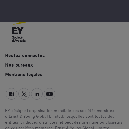
v
v
o
r
y
i
e
r
r
l
u
e
n
p
e
r
Restez connectés
-
o
m
f
Nos bureaux
a
i
Mentions légales
i
l
l
L
à
i
A
n
n
k
t
e
EY désigne l’organisation mondiale des sociétés membres
d’Ernst & Young Global Limited, lesquelles sont toutes des
o
d
entités juridiques distinctes, et peut désigner une ou plusieurs
i
I
de ces sociétés membres. Ernst & Young Global Limited,