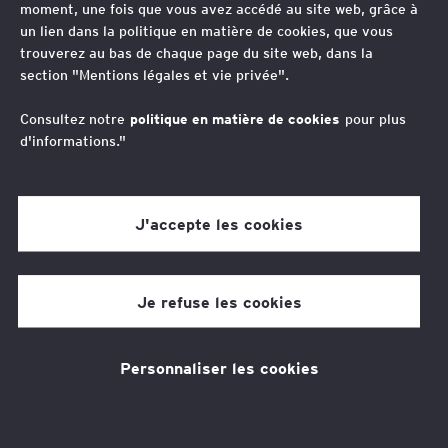
moment, une fois que vous avez accédé au site web, grâce à
un lien dans la politique en matière de cookies, que vous
trouverez au bas de chaque page du site web, dans la
section "Mentions légales et vie privée".
Consultez notre
politique en matière de cookies
pour plus
d'informations."
J'accepte les cookies
Eric Cayrel
Je refuse les cookies
Avocat Associé, Fiscalité indirecte
Eric est actuellement avocat associé au sein d’EY
Société d’Avocats, membre de l’équipe « Fiscalité
Personnaliser les cookies
Indirecte » et participant aux activités du groupe « Tax
Technology & Transformation ».