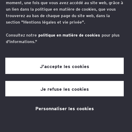
moment, une fois que vous avez accédé au site web, grâce à
un lien dans la politique en matière de cookies, que vous
trouverez au bas de chaque page du site web, dans la
section "Mentions légales et vie privée".
“
Consultez notre
politique en matière de cookies
pour plus
d'informations."
Une grande compétence technique mise au
service des dirigeants et de leurs équipes
J'accepte les cookies
Loïc Jeambrun
Je refuse les cookies
Avocat Associé, Business & Transaction Law, Lyon,
France
Passionné par le monde économique, acteur du
Personnaliser les cookies
développement de ses clients, attentif et à l’écoute des
besoins des dirigeants et de leurs équipes et féru de
sport.