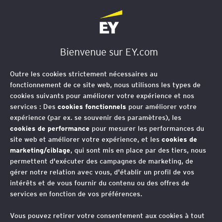
EY Société d'Avocats
Bienvenue sur EY.com
Contrôles et
Outre les cookies strictement nécessaires au
contentieux de la
fonctionnement de ce site web, nous utilisons les types de
cookies suivants pour améliorer votre expérience et nos
concurrence
services : Des
cookies fonctionnels
pour améliorer votre
expérience (par ex. se souvenir des paramètres), les
cookies de performance
pour mesurer les performances du
site web et améliorer votre expérience, et les
cookies de
Les contrôles des autorités
marketing/ciblage
, qui sont mis en place par des tiers, nous
permettent d'exécuter des campagnes de marketing, de
nationales et européennes de
gérer notre relation avec vous, d'établir un profil de vos
concurrence touchent tous les
intérêts et de vous fournir du contenu ou des offres de
services en fonction de vos préférences.
secteurs économiques
Vous pouvez retirer votre consentement aux cookies à tout