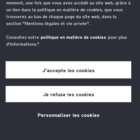
moment, une fois que vous avez accédé au site web, grâce à
Vos contacts
un lien dans la politique en matière de cookies, que vous
trouverez au bas de chaque page du site web, dans la
section "Mentions légales et vie privée".
Wilfried Durand
Avocat Associé, Droit économique, France
Consultez notre
politique en matière de cookies
pour plus
d'informations."
L’accompagnement d’EY
J'accepte les cookies
Société d’Avocats
Je refuse les cookies
Le participant à une entente qui la dénonce
Personnaliser les cookies
est exonéré d'amende. Le travail des autorités
s'en trouve facilité. Les infractions au droit de
concurrence conduisent à de lourdes