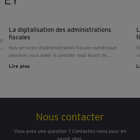
La digitalisation des administrations
L
fiscales
f
us
s
Nos services d'administration fiscale numérique
N
peuvent vous aider à combler tout écart de
v
préparation et à préparer, mettre en œuvre et gérer
p
Lire plus
L
les nouvelles exigences de déclaration. En savoir plus.
o
Nous contacter
Vous avez une question ? Contactez-nous pour en
savoir plus.