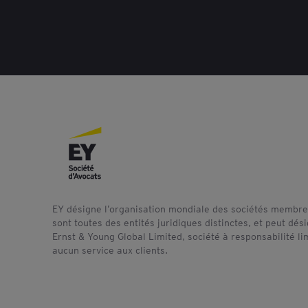
EY désigne l’organisation mondiale des sociétés membres
sont toutes des entités juridiques distinctes, et peut dé
Ernst & Young Global Limited, société à responsabilité l
aucun service aux clients.