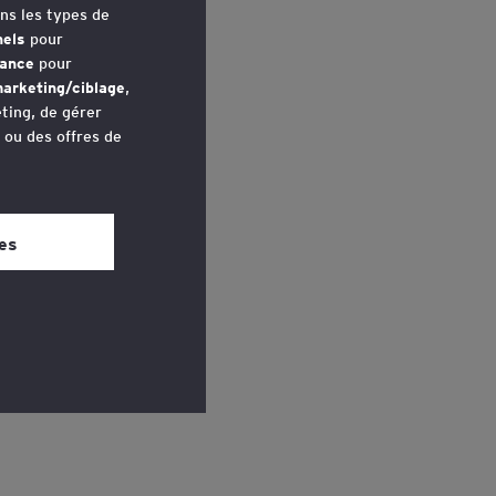
ns les types de
nels
pour
mance
pour
arketing/ciblage
,
ting, de gérer
u ou des offres de
ts à
avez accédé au
 bas de chaque
es
re
ons
onales