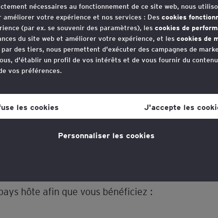
rictement nécessaires au fonctionnement de ce site web, nous utiliso
r améliorer votre expérience et nos services : Des
cookies fonction
agnement d'EY Société
rience (par ex. se souvenir des paramètres), les
cookies de perfor
nces du site web et améliorer votre expérience, et les
cookies de m
e par des tiers, nous permettent d'exécuter des campagnes de marke
ous, d'établir un profil de vos intérêts et de vous fournir du conten
 de vos préférences.
entreprises françaises afin que leurs investissemen
votre consentement aux cookies à tout moment, une fois que vous 
lien dans la politique en matière de cookies, que vous trouverez au
fuse les cookies
J'accepte les cooki
nt en Afrique et en Asie, bénéficient de la meilleu
s la section "Mentions légales et vie privée".
 possible.
Personnaliser les cookies
tique en matière de cookies
pour plus d'informations."
uipes fiscales et nos bureaux locaux, nous structur
t en fonction des garanties nationales et internati
pays hôte afin que vous bénéficiez :