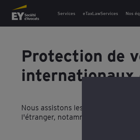
EY Société d'Avocats
Services
eTaxLawServices
Nos éq
Protection de 
internationaux 
Nous assistons les entreprises fran
l'étranger, notamment en Afrique e