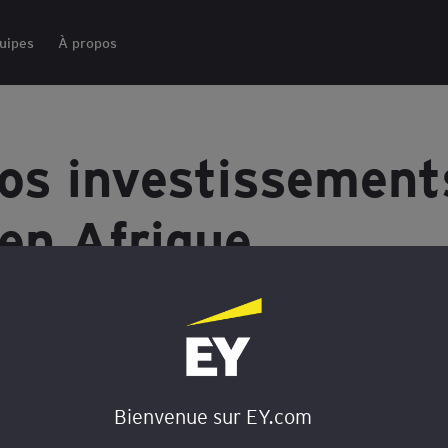
uipes
À propos
vos investissement
en Afrique
çaises afin que leurs investissements à
t en Asie
Bienvenue sur EY.com