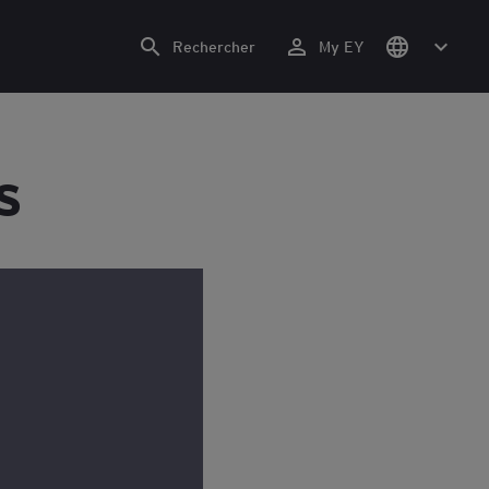
Rechercher
My EY
s