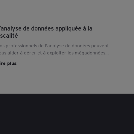
’analyse de données appliquée à la
iscalité
os professionnels de l'analyse de données peuvent
ous aider à gérer et à exploiter les mégadonnées
our obtenir une meilleure visibilité sur vos
ire plus
bligations fiscales. Découvrez notre offre.