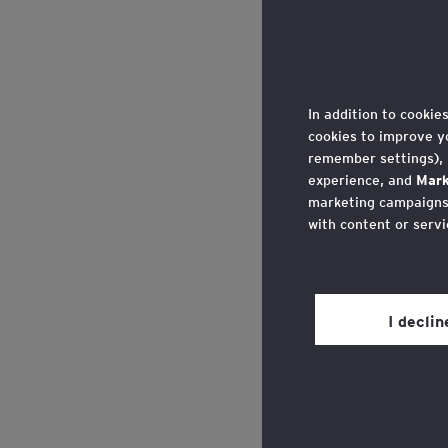
In addition to cookie
cookies to improve y
remember settings),
experience, and
Mark
marketing campaigns,
with content or servi
You may withdraw you
in the cookie policy,
Privacy’ section.
I decli
Review our
cookie po