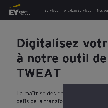
EY Société d'Avocats
Services
eTaxLawServices
Nos éq
Digitalisez votr
à notre outil de
TWEAT
La maîtrise des données fiscales 
défis de la transformation numériq