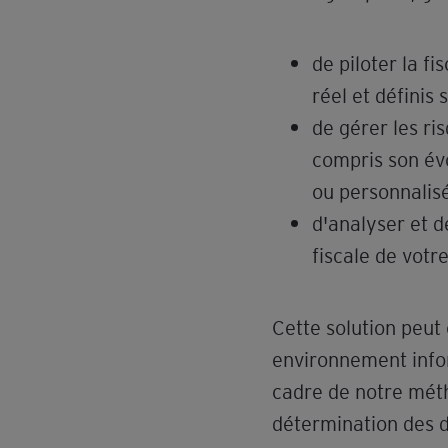
de piloter la f
réel et définis
de gérer les ris
compris son évo
ou personnalis
d'analyser et d
fiscale de votr
Cette solution peu
environnement infor
cadre de notre méth
détermination des d