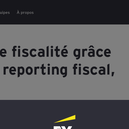
uipes
À propos
e fiscalité grâce
 reporting fiscal,
et leur communication sont de nouveaux
ue des entreprises