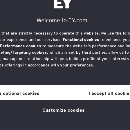
Welcome to EY.com
s that are strictly necessary to operate this website, we use the fol
our experience and our services:
Functional cookies
to enhance your
Performance cookies
to measure the website's performance and i
eting/Targeting cookies,
which are set by third parties, allow us to
 manage our relationship with you, build a profile of your interests
ce offerings in accordance with your preferences.
r consent to cookies at any time once you have entered the websit
 which you can find at the bottom of each page on the website in the
ne optional cookies
I accept all cookie
licy
for more information.
Customize cookies