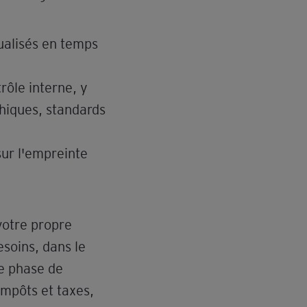
tualisés en temps
trôle interne, y
phiques, standards
sur l'empreinte
votre propre
soins, dans le
re phase de
impôts et taxes,