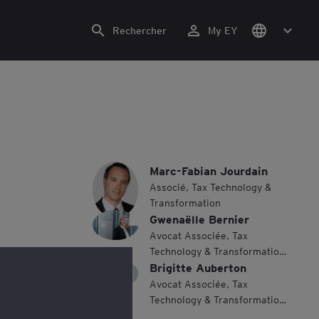
Rechercher
My EY
Marc-Fabian Jourdain
Associé, Tax Technology &
Transformation
Gwenaëlle Bernier
Avocat Associée, Tax
Technology & Transformation
Brigitte Auberton
Leader, Western Europe
Maghreb
Avocat Associée, Tax
Technology & Transformation,
Oil & Gas, France