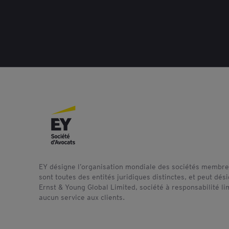
EY désigne l’organisation mondiale des sociétés membres
sont toutes des entités juridiques distinctes, et peut dé
Ernst & Young Global Limited, société à responsabilité l
aucun service aux clients.