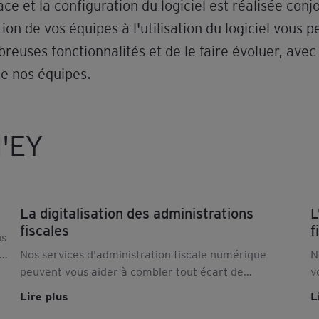
ace et la configuration du logiciel est réalisée con
ion de vos équipes à l'utilisation du logiciel vous 
euses fonctionnalités et de le faire évoluer, avec 
e nos équipes.
'EY
La digitalisation des administrations
L
fiscales
f
us
s
Nos services d'administration fiscale numérique
N
peuvent vous aider à combler tout écart de
v
préparation et à préparer, mettre en œuvre et gérer
p
Lire plus
L
les nouvelles exigences de déclaration. En savoir plus.
o