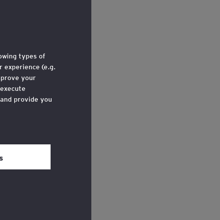
lowing types of
 experience (e.g.
mprove your
 execute
 and provide you
e through a link
 ‘Legal and
s