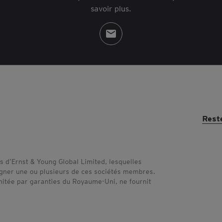
savoir plus.
Rest
 d’Ernst & Young Global Limited, lesquelles
signer une ou plusieurs de ces sociétés membres.
imitée par garanties du Royaume-Uni, ne fournit