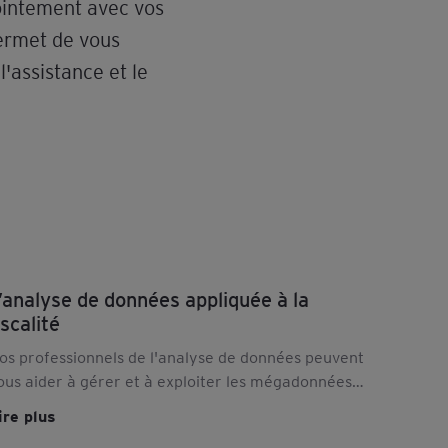
jointement avec vos
permet de vous
l'assistance et le
’analyse de données appliquée à la
iscalité
os professionnels de l'analyse de données peuvent
ous aider à gérer et à exploiter les mégadonnées
our obtenir une meilleure visibilité sur vos
ire plus
bligations fiscales. Découvrez notre offre.