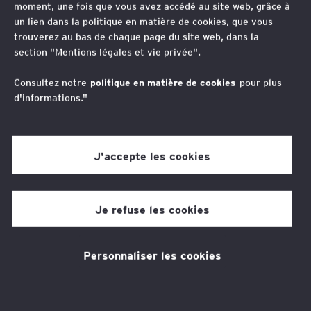
moment, une fois que vous avez accédé au site web, grâce à
2026 : fiscalité des
un lien dans la politique en matière de cookies, que vous
trouverez au bas de chaque page du site web, dans la
particuliers
section "Mentions légales et vie privée".
Consultez notre
politique en matière de cookies
pour plus
d'informations."
Auteurs
Jérôme Ardouin
Mathieu Ferré
J'accepte les cookies
29 min de temps de lecture
05 mars 2026
Je refuse les cookies
Personnaliser les cookies
Thèmes associés
Fiscalité