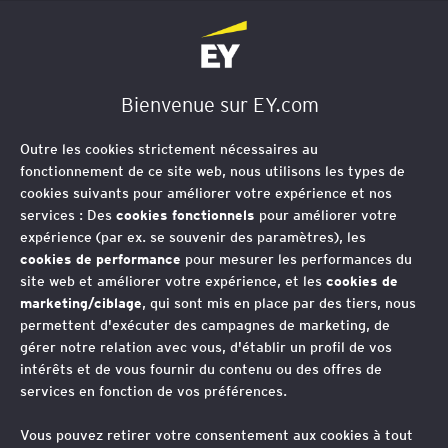
EY Société d'Avocats
Bienvenue sur EY.com
Stratégie d’implantation
Outre les cookies strictement nécessaires au
fiscale à l’étranger
fonctionnement de ce site web, nous utilisons les types de
cookies suivants pour améliorer votre expérience et nos
services : Des
cookies fonctionnels
pour améliorer votre
expérience (par ex. se souvenir des paramètres), les
EY vous aide à définir vos modalités
cookies de performance
pour mesurer les performances du
site web et améliorer votre expérience, et les
cookies de
d'implantation à l'étranger, identifier
marketing/ciblage
, qui sont mis en place par des tiers, nous
les coûts fiscaux et sécuriser l'accès
permettent d'exécuter des campagnes de marketing, de
gérer notre relation avec vous, d'établir un profil de vos
au réseau conventionnel
intérêts et de vous fournir du contenu ou des offres de
services en fonction de vos préférences.
Thèmes associés
Vous pouvez retirer votre consentement aux cookies à tout