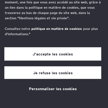
moment, une fois que vous avez accédé au site web, grâce à
Fiscalité
un lien dans la politique en matière de cookies, que vous
trouverez au bas de chaque page du site web, dans la
Didier Tixier
section "Mentions légales et vie privée".
Avocat Associé, International Tax & Transaction
Services, France
Consultez notre
politique en matière de cookies
pour plus
Alexandra Loran
d'informations."
EY Global Tax Data, Knowledge and AI Leader
Claire Acard
J'accepte les cookies
Avocat Associée, Global International Tax and
Transaction Services Quality Leader, France Tax
Quality Leader
Je refuse les cookies
L'accompagnement d'EY
Société d'Avocats
Personnaliser les cookies
Les groupes français qui souhaitent