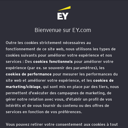
EY Société d'Avocats
Bienvenue sur EY.com
Stratégie fiscale de
Outre les cookies strictement nécessaires au
l’implantation en France
fonctionnement de ce site web, nous utilisons les types de
cookies suivants pour améliorer votre expérience et nos
services : Des
cookies fonctionnels
pour améliorer votre
expérience (par ex. se souvenir des paramètres), les
EY vous aide à réaliser votre
cookies de performance
pour mesurer les performances du
site web et améliorer votre expérience, et les
cookies de
implantation en France au vu d’un
marketing/ciblage
, qui sont mis en place par des tiers, nous
ensemble de critères (mode
permettent d'exécuter des campagnes de marketing, de
gérer notre relation avec vous, d'établir un profil de vos
d'implantation, choix de la forme
intérêts et de vous fournir du contenu ou des offres de
juridique, incidences fiscales)
services en fonction de vos préférences.
Vous pouvez retirer votre consentement aux cookies à tout