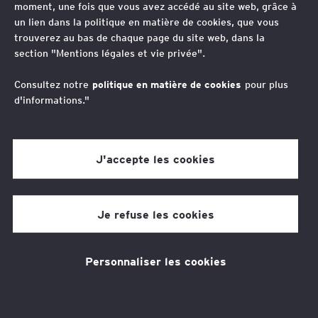
moment, une fois que vous avez accédé au site web, grâce à
un lien dans la politique en matière de cookies, que vous
trouverez au bas de chaque page du site web, dans la
Thèmes associés
section "Mentions légales et vie privée".
Stratégie fiscale
Fiscalité
Consultez notre
politique en matière de cookies
pour plus
d'informations."
Vos contacts
Jean-Pierre Lieb
J'accepte les cookies
Avocat Associé, Tax Policy & Controversy Leader
Europe Middle East India & Africa, France
Xavier Dange
Je refuse les cookies
Avocat Associé, Business Tax Services Leader,
Industrie, Western Europe Maghreb
Didier Tixier
Personnaliser les cookies
Avocat Associé, International Tax & Transaction
Services, France