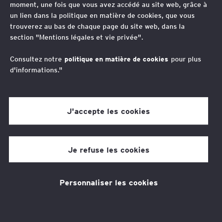
moment, une fois que vous avez accédé au site web, grâce à
voitures de fonction &
un lien dans la politique en matière de cookies, que vous
trouverez au bas de chaque page du site web, dans la
évolution de la TVA
section "Mentions légales et vie privée".
Consultez notre
politique en matière de cookies
pour plus
d'informations."
Auteurs
Colin Bernier
Jean-David Vasseur
J'accepte les cookies
Eric Cayrel
Je refuse les cookies
5 min de temps de lecture
25 juil. 2025
Personnaliser les cookies
Thèmes associés
Fiscalité